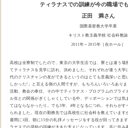
ティラナスでの訓練が今の職場で
正田 満さん
国際基督教大学卒業
キリスト教主義学校 社会科教諭
2011年～2015年［在ホール］
高校は全寮制でしたので、東京の大学生活では、寮とは違う場
てティラナスを見学に訪れ、決めました。それぞれが違う大学
代のクリスチャンの友ができるというのはとても意義深いと思
しかった!」と言える側の人間ですが、もちろんいろいろあり
活動、教会の奉仕、その中でティラナス・プログラムのプライ
ル生との関係がぎくしゃくしている中、ディボーションでは気
てはならなかったり。でも3年、4年となるにつれ、それらがす
られました。現在の勤務先では高校生に社会科を教えています
週間に1回、朝に15分の礼拝メッセージをする役が回ってきま
ラナスでの奨励の訓練が大きな支えになっています。共に住み