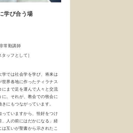
に学び合う場
非常勤講師
［スタッフとして］
大学では社会学を学び、将来は
が世界各地に作ったティラナス
コにまで足を運んで人々と交流
うに。それが、教会での牧会に
働きにもつながっています。
知っていますから、恰好をつけ
前、人の前にはだかになる」経
には互いが聖書から示されたこ