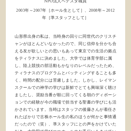
NPO法人ベテスダ職員
2003年～2007年［ホール生として］、2008年～2012
年［準スタッフとして］
山形県出身の私は、当時身の回りに同世代のクリスチ
ャンがほとんどいなかったので、同じ信仰を分かち合
える友が欲しいとの思いもあって東京での生活の拠点
をティラナスに決めました。大学では体育学部に属
し、陸上競技の部活動もかなりのレベルだったため、
ティラナスのプログラムとバッティングすることも多
く、時間の配分には苦慮しました。しかし、レイマン
スクールでの神学の学びは新鮮でとても興味深く聴け
ましたし、奨励当番が順に回ってくる朝のディボーシ
ョンでの経験が今の職場で担当する聖書の学びにも活
かされています。当時はスタッフの後藤さんが着任さ
れたばかりで古株ホール生の私のほうが何かと事情通
だったので（笑）、準スタッフにとの声をかけていた