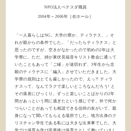
NPO法人ベテスダ職員
2004年～2006年［在ホール］
「一人暮らしはNG。大学の寮か、ティラナス。」そ
れが親からの条件でした。「だったらティラナス」と
思ったのですが、空きがなかったので初めの2年は大
学寮に。ただ、姉が東伏見福音キリスト教会に通って
いたこともあって「ご縁」が途切れず、3年生から念
願のティラナスに「編入」させていただきました。大
学寮の規則はとても厳しかったので、えっ?! ティラ
ナスって、なんてラクで楽しいところなんだろう! と
その落差にびっくり。ずっと楽しいことばかりの2年
間があっという間に過ぎたという感じです。外で何か
つらいことがあっても相談できる信仰の友がいて、親
身になって聞いてもらえる場所でした。地方出身のク
リスチャン学生である私には大きな出来事でした。大
学では保育を学び卒業後は保育士として働いていまし