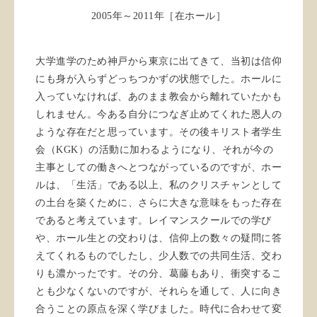
2005年～2011年［在ホール］
大学進学のため神戸から東京に出てきて、当初は信仰
にも身が入らずどっちつかずの状態でした。ホールに
入っていなければ、あのまま教会から離れていたかも
しれません。今ある自分につなぎ止めてくれた恩人の
ような存在だと思っています。その後キリスト者学生
会（KGK）の活動に加わるようになり、それが今の
主事としての働きへとつながっているのですが、ホー
ルは、「生活」である以上、私のクリスチャンとして
の土台を築くために、さらに大きな意味をもった存在
であると考えています。レイマンスクールでの学び
や、ホール生との交わりは、信仰上の数々の疑問に答
えてくれるものでしたし、少人数での共同生活、交わ
りも濃かったです。その分、葛藤もあり、衝突するこ
とも少なくないのですが、それらを通して、人に向き
合うことの原点を深く学びました。時代に合わせて変