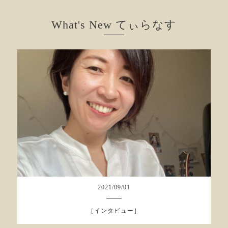
What's New てぃらなす
2021
/
09
/
01
［インタビュー］